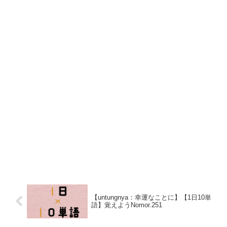
【untungnya：幸運なことに】【1日10単
語】覚えようNomor.251