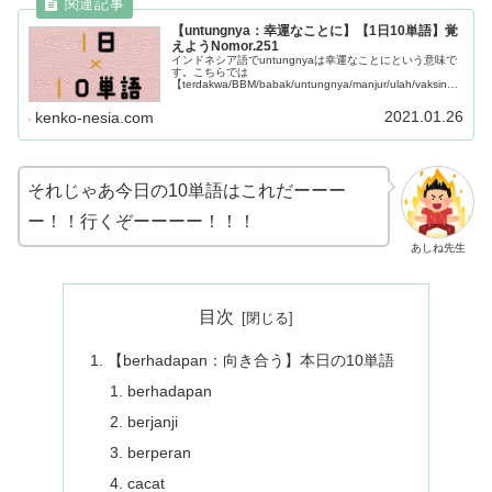
【untungnya：幸運なことに】【1日10単語】覚
えようNomor.251
インドネシア語でuntungnyaは幸運なことにという意味で
す。こちらでは
【terdakwa/BBM/babak/untungnya/manjur/ulah/vaksinasi
/bangsawan/berhak/bergantung】この10単語を学べま
す。
2021.01.26
kenko-nesia.com
それじゃあ今日の10単語はこれだーーー
ー！！行くぞーーーー！！！
あしね先生
目次
【berhadapan：向き合う】本日の10単語
berhadapan
berjanji
berperan
cacat