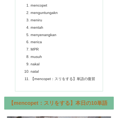
mencopet
menguntungakn
meniru
mentah
menyenangkan
merica
MPR
musuh
nakal
natal
【mencopet：スリをする】単語の復習
【mencopet：スリをする】本日の10単語