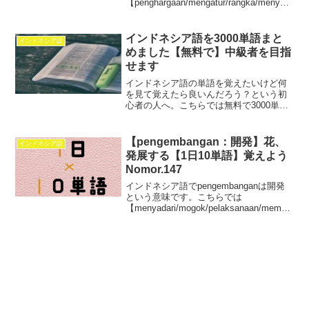
【penghargaan/mengatur/rangka/menyedi
akan/tahap/penjual/potong/rombongan/sip
il/teater】この10単語を学べます。
インドネシア語を3000単語まと
インドネシア語
めました【無料で】中級者を目指
せます
インドネシア語の単語を覚えたいけど何
を見て覚えたら良いんだろう？という初
心者の人へ。こちらでは無料で3000単語
の紹介をしています。これからインドネ
シア語の単語の勉強をしたいという人は
ご活用ください。
【pengembangan：開発】花、
インドネシア語
発展する【1日10単語】覚えよう
Nomor.147
インドネシア語でpengembanganは開発
という意味です。こちらでは
【menyadari/mogok/pelaksanaan/meman
faatkan/penguasa/perbaikan/pengembang
an/pemakai/normal/merusak】この10単語
を学べます。