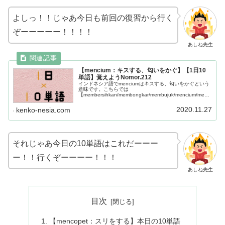
よしっ！！じゃあ今日も前回の復習から行く
ぞーーーーー！！！！
あしね先生
【mencium：キスする、匂いをかぐ】【1日10
単語】覚えようNomor.212
インドネシア語でmenciumはキスする、匂いをかぐという
意味です。こちらでは
【membersihkan/membongkar/membujuk/mencium/mene
ruskan/membingungkan/membuang/menabrak/menghor
mati/menghadiri】この10単語を学べます。
2020.11.27
kenko-nesia.com
それじゃあ今日の10単語はこれだーーー
ー！！行くぞーーーー！！！
あしね先生
目次
【mencopet：スリをする】本日の10単語