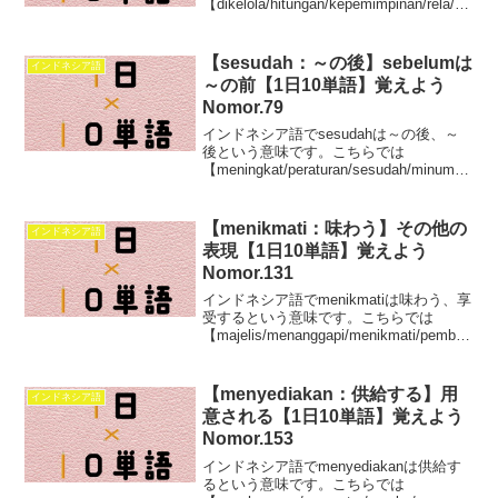
【dikelola/hitungan/kepemimpinan/rela/ke
beradaan/global/kanak-
kanak/kelakuan/PLN/akal】この10単語を
学べます。
【sesudah：～の後】sebelumは
インドネシア語
～の前【1日10単語】覚えよう
Nomor.79
インドネシア語でsesudahは～の後、～
後という意味です。こちらでは
【meningkat/peraturan/sesudah/minum/tu
mbuh/pandangan/serius/terkenal/mengak
u/rapat】この10単語について学ぶことが
出来ます。
【menikmati：味わう】その他の
インドネシア語
表現【1日10単語】覚えよう
Nomor.131
インドネシア語でmenikmatiは味わう、享
受するという意味です。こちらでは
【majelis/menanggapi/menikmati/pemban
tu/puncak/rawan/potensi/oknum/mencipta
kan/mempengaruhi】この10単語を学べま
す。
【menyediakan：供給する】用
インドネシア語
意される【1日10単語】覚えよう
Nomor.153
インドネシア語でmenyediakanは供給す
るという意味です。こちらでは