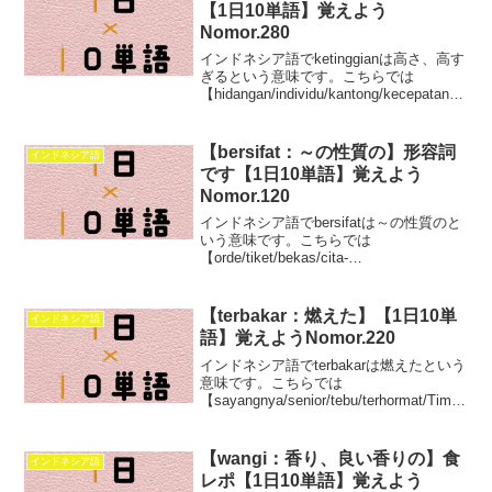
【1日10単語】覚えよう
Nomor.280
インドネシア語でketinggianは高さ、高す
ぎるという意味です。こちらでは
【hidangan/individu/kantong/kecepatan/kl
asik/ibadah/jaminan/keberanian/kemakmu
ran/ketinggian】この10単語を学べます。
【bersifat：～の性質の】形容詞
インドネシア語
です【1日10単語】覚えよう
Nomor.120
インドネシア語でbersifatは～の性質のと
いう意味です。こちらでは
【orde/tiket/bekas/cita-
cita/harian/era/urusan/bersifat/departeme
n/izin】この10単語を学べます。
【terbakar：燃えた】【1日10単
インドネシア語
語】覚えようNomor.220
インドネシア語でterbakarは燃えたという
意味です。こちらでは
【sayangnya/senior/tebu/terhormat/Timti
m/sayur/sesak/telinga/terbakar/topi】この
10単語を学べます。
【wangi：香り、良い香りの】食
インドネシア語
レポ【1日10単語】覚えよう