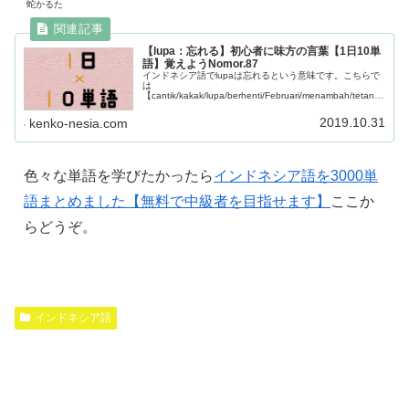
蛇かるた
【lupa：忘れる】初心者に味方の言葉【1日10単
語】覚えようNomor.87
インドネシア語でlupaは忘れるという意味です。こちらで
は
【cantik/kakak/lupa/berhenti/Februari/menambah/tetang
ga/harap/siang/lemah】この10単語について詳しく学ぶこ
とが出来ます。
2019.10.31
kenko-nesia.com
色々な単語を学びたかったら
インドネシア語を3000単
語まとめました【無料で中級者を目指せます】
ここか
らどうぞ。
インドネシア語