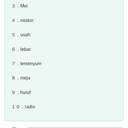
３．Mei
４．miskin
５．usah
６．lebar
７．tersenyum
８．meja
９．huruf
１０．radio