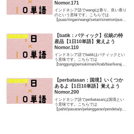
Nomor.171
インドネシア語でwangiは香り、良い香り
のという意味です。こちらでは
【puas/ringan/wangi/setan/sinetron/pusin
g/sarjana/serba/sikat/terpenting】この10
単語を学べます。
【batik：バティック】伝統の特
インドネシア語
産品【1日10単語】覚えよう
Nomor.110
インドネシア語でbatikはバティックとい
う意味です。こちらでは
【tanggung/pemukiman/Arab/biar/kerajaa
n/konflik/dewan/batik/agung/teknik】この
10単語を学べます。
【perbatasan：国境】いくつか
インドネシア語
あるよ【1日10単語】覚えよう
Nomor.200
インドネシア語でperbatasanは国境とい
う意味です。こちらでは
【pahit/pasaran/pelanggaran/pendeta/pen
gawasan/perbatasan/peneliti/pelatih/pelab
uhan/partisipasi】この10単語を学べま
す。