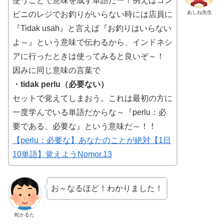
使うことで意味を成す単語だー！例えばコン
あしね先生
ビニのレジでお釣りがいらない時には店員に
『Tidak usah』と言えば『お釣りはいらない
よ～』という意味で伝わるから、インドネシ
アに行ったときは使ってみると良いぞ～！
因みに同じ意味の言葉で
・tidak perlu（必要ない）
セットで覚えてしまおう。これは最初の方に
一度学んでいる単語だからな～『perlu：必
要である、必要な』という意味だ～！！
【perlu：必要な】あなたのことが絶対【1日
10単語】覚えようNomor.13
お～なるほど！わかりました！
蛇かるた