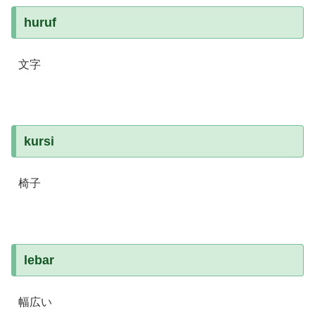
huruf
文字
kursi
椅子
lebar
幅広い