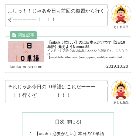
よしっ！！じゃあ今日も前回の復習から行く
ぞーーーーー！！！！
あしね先生
【sibuk：忙しい】のは日本人だけです【1日10
単語】覚えようNomor.85
インドネシア語でsibukは忙しいという意味です。こちらで
は
【rusak/sibuk/bertemu/jarang/pengaruh/penonton/telur/p
erkara/setengah/pemilihan】この10単語について学ぶこと
が出来ます。
2019.10.28
kenko-nesia.com
それじゃあ今日の10単語はこれだーーー
ー！！行くぞーーーー！！！
あしね先生
目次
【usah：必要がない】本日の10単語