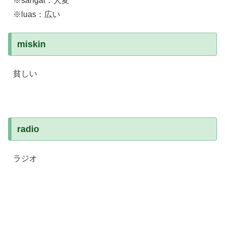
※sangat：大変
※luas：広い
miskin
貧しい
radio
ラジオ