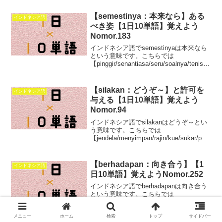
【semestinya：本来なら】ある
インドネシア語
べき姿【1日10単語】覚えよう
Nomor.183
インドネシア語でsemestinyaは本来なら
という意味です。こちらでは
【pinggir/senantiasa/seru/soalnya/tenis/ta
njung/senyum/SMP/semestinya/tergolong
】この10単語を学べます。
【silakan：どうぞ～】と許可を
インドネシア語
与える【1日10単語】覚えよう
Nomor.94
インドネシア語でsilakanはどうぞ～とい
う意味です。こちらでは
【jendela/menyimpan/rajin/kue/sukar/pera
n/aman/kotor/kunci/silakan】この10単語
について詳しく学ぶことが出来ます。
【berhadapan：向き合う】【1
インドネシア語
日10単語】覚えようNomor.252
インドネシア語でberhadapanは向き合う
という意味です。こちらでは
【berhadapan/berperan/camat/cerah/diha
silkan/berjanji/cacat/citra/dihadapi/dipaha
メニュー
ホーム
検索
トップ
サイドバー
mi】この10単語を学べます。