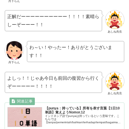
丹下らん
正解だーーーーーーーーーー！！！！素晴ら
しーぞーーー！！
あしね先生
わ～い！やったー！ありがとうございま
す！！
丹下らん
よしっ！！じゃあ今日も前回の復習から行く
ぞーーーーー！！！！
あしね先生
【punya：持っている】所有を表す言葉【1日10
単語】覚えようNomor.12
インドネシア語でpunyaは持っているという意味です。こ
ちらでは
【tanpa/pemerintah/bahkan/terhadap/tempat/bagaimana
/punya/kali/sehingga/tentang】この10単語について学ぶ
ことができます。