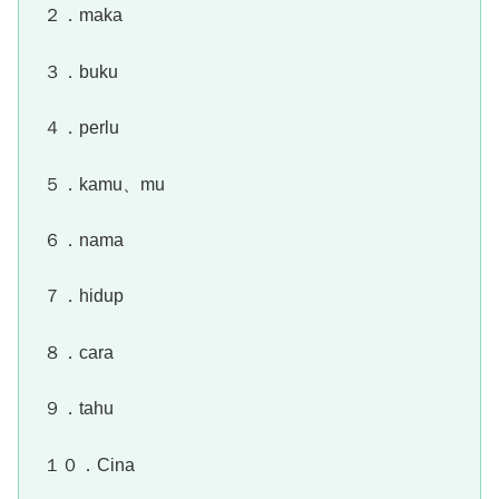
２．maka
３．buku
４．perlu
５．kamu、mu
６．nama
７．hidup
８．cara
９．tahu
１０．Cina