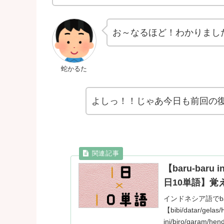
お～なるほど！わかりまし
蛇かるた
よしっ！！じゃあ今日も前回の
【baru-baru
日10単語】覚え
インドネシア語でba
【bibi/datar/gelas
ini/biro/garam