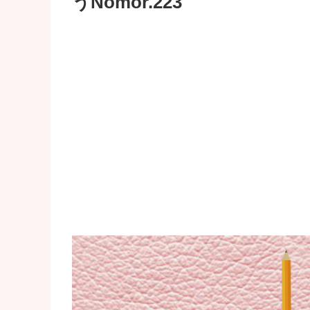
うNomor.223