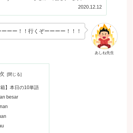
2020.12.12
ーーーー！！行くぞーーーー！！！
あしね先生
次
k：箱】本日の10単語
an besar
anan
uan
au