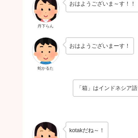
おはようございま～す！！
丹下らん
おはようございまーす！
蛇かるた
「箱」はインドネシア語で
kotakだね～！