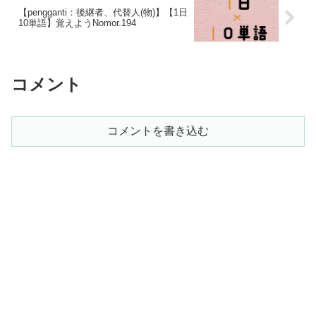
【pengganti：後継者、代替人(物)】【1日
10単語】覚えようNomor.194
コメント
コメントを書き込む