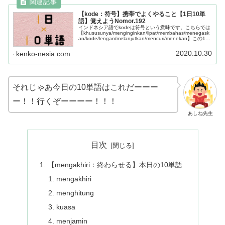
【kode：符号】携帯でよくやること【1日10単
語】覚えようNomor.192
インドネシア語でkodeは符号という意味です。こちらでは
【khususunya/menginginkan/lipat/membahas/menegask
an/kode/lengan/melanjutkan/mencuri/menekan】この10
単語を学べます。
2020.10.30
kenko-nesia.com
それじゃあ今日の10単語はこれだーーー
ー！！行くぞーーーー！！！
あしね先生
目次
【mengakhiri：終わらせる】本日の10単語
mengakhiri
menghitung
kuasa
menjamin