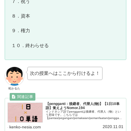
７．祝う
８．資本
９．権力
１０．終わらせる
次の授業へはここから行けるよ！
蛇かるた
【pengganti：後継者、代替人(物)】【1日10単
語】覚えようNomor.194
インドネシア語でpenggantiは後継者、代替人（物）とい
う意味です。こちらでは
【pantas/pegangan/pemakaian/pemanfaatan/pengganti/
pengacara/pemandu/pelangi/pecah/patut】この10単語を
学べます。
2020.11.01
kenko-nesia.com