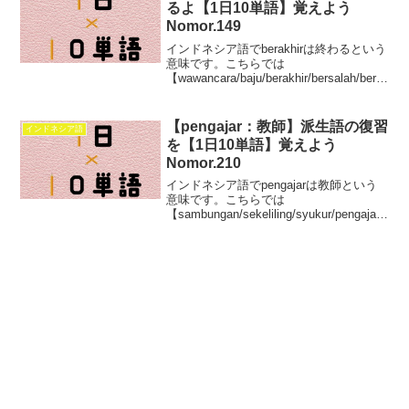
るよ【1日10単語】覚えよう
Nomor.149
インドネシア語でberakhirは終わるという
意味です。こちらでは
【wawancara/baju/berakhir/bersalah/beru
sia/zat/batas/berkaitan/bertentangan/beta
pa】この10単語を学べます。
【pengajar：教師】派生語の復習
インドネシア語
を【1日10単語】覚えよう
Nomor.210
インドネシア語でpengajarは教師という
意味です。こちらでは
【sambungan/sekeliling/syukur/pengajar/t
erpengaruh/terjemahan/tawaran/SMU/saw
ah/tiang】この10単語を学べます。