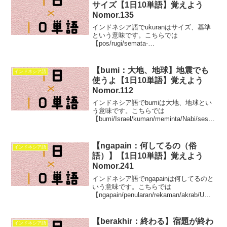
サイズ【1日10単語】覚えよう
Nomor.135
インドネシア語でukuranはサイズ、基準
という意味です。こちらでは
【pos/rugi/semata-
mata/seterusnya/doktor/ukuran/terus-
menerus/tampaknya/sekretaris/racun】こ
の10単語を学べます。
【bumi：大地、地球】地震でも
インドネシア語
使うよ【1日10単語】覚えよう
Nomor.112
インドネシア語でbumiは大地、地球とい
う意味です。こちらでは
【bumi/Israel/kuman/meminta/Nabi/sesun
gguhnya/militer/laporan/kehilangan/fisik】
この10単語を学べます。
【ngapain：何してるの（俗
インドネシア語
語）】【1日10単語】覚えよう
Nomor.241
インドネシア語でngapainは何してるのと
いう意味です。こちらでは
【ngapain/penularan/rekaman/akrab/UGM
/pengolahan/promosi/silang/Tapol/UI】こ
の10単語を学べます。
【berakhir：終わる】宿題が終わ
インドネシア語