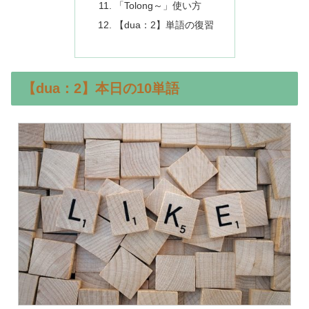
「Tolong～」使い方
【dua：2】単語の復習
【dua：2】本日の10単語