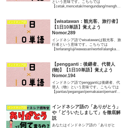
という意味です。こちらでは
【cetak,mencetak/mengundang/menghar
gai/meneliti/mi,mie/menyelamatkan/mend
uga/mengembalikan/mengisi/mengusulka
n】この10単語を学べます。
【wisatawan：観光客、旅行者】
インドネシア語
【1日10単語】覚えよう
Nomor.289
インドネシア語でwisatawanは観光客、旅
行者という意味です。こちらでは
【terlarang/uji/wawasan/wortel/alangkah/a
lih/akibatnya/wisatawan/ungkapan/tunai】
この10単語を学べます。
【pengganti：後継者、代替人
インドネシア語
(物)】【1日10単語】覚えよう
Nomor.194
インドネシア語でpenggantiは後継者、代
替人（物）という意味です。こちらでは
【pantas/pegangan/pemakaian/pemanfaa
tan/pengganti/pengacara/pemandu/pelang
i/pecah/patut】この10単語を学べます。
インドネシア語の「ありがとう」
インドネシア語
や「どういたしまして」を徹底解
説
あなたはインドネシア語の「ありがと