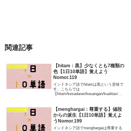
関連記事
【hitam：黒】少なくとも7種類の
インドネシア語
色【1日10単語】覚えよう
Nomor.119
インドネシア語でhitamは黒という意味で
す。こちらでは
【hitam/kesadaran/keuangan/kualitas/me
nentukan/sarana/jangka/kesulitan/korupsi
/lomba】この10単語を学べます。
【menghargai：尊重する】値段
インドネシア語
からの派生【1日10単語】覚えよ
うNomor.199
インドネシア語でmenghargaiは尊重する