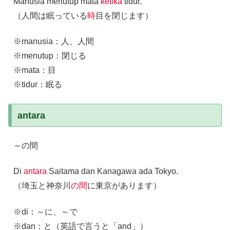
Manusia menutup mata
ketika
tidur.
（人間は眠っている
時
目を閉じます）
※manusia：人、人間
※menutup：閉じる
※mata：目
※tidur：眠る
antara
～の間
Di
antara
Saitama dan Kanagawa ada Tokyo.
（埼玉と神奈川
の間
に東京があります）
※di：～に、～で
※dan：と（英語で言うと「and」）