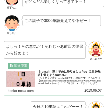
がどんどん楽しくなってきてる～！
丹下らん
この調子で3000単語覚えてやるぜー！！！
蛇かるた
よしっ！その意気だ！それじゃあ前回の復習
から始めよう！
あしね先生
【rumah：家】早めに帰りましょうね【1日10単
語】覚えようNomor.9
インドネシア語でrumahは家という意味です。こちらでは
【terjadi/saat/masyarakat/beberapa/kota/waktu/manusia/
rumah/belum/jalan】この10単語について学ぶことができ
ます。
2019.05.07
kenko-nesia.com
今日の10単語はこれだーー！