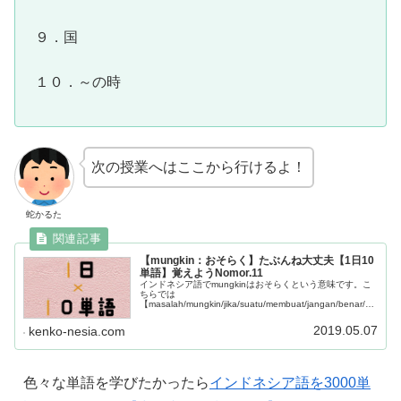
９．国
１０．～の時
次の授業へはここから行けるよ！
蛇かるた
【mungkin：おそらく】たぶんね大丈夫【1日10
単語】覚えようNomor.11
インドネシア語でmungkinはおそらくという意味です。こ
ちらでは
【masalah/mungkin/jika/suatu/membuat/jangan/benar/m
enurut/mana/kemudian】この10単語について学ぶことが
できます。
2019.05.07
kenko-nesia.com
色々な単語を学びたかったら
インドネシア語を3000単