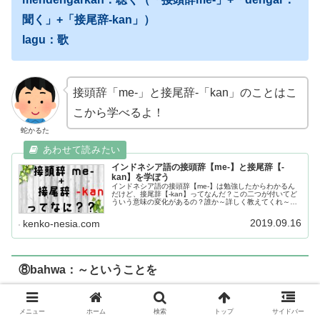
聞く」+「接尾辞-kan」）
lagu：歌
接頭辞「me-」と接尾辞-「kan」のことはこ
こから学べるよ！
蛇かるた
インドネシア語の接頭辞【me-】と接尾辞【-
kan】を学ぼう
インドネシア語の接頭辞【me-】は勉強したからわかるん
だけど、接尾辞【-kan】ってなんだ？この二つが付いてど
ういう意味の変化があるの？誰か～詳しく教えてくれ～！
という人に向けて悩みを解決しています。細かい変化があ
りますのでしっかり覚えておきましょう。
2019.09.16
kenko-nesia.com
⑧bahwa：～ということを
インドネシア語の接続詞『bahwa』です。
メニュー
ホーム
検索
トップ
サイドバー