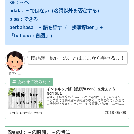
ke：～へ
tidak：～ではない（名詞以外を否定する）
bisa：できる
berbahasa：～語を話す（「接頭辞ber-」+
「bahasa：言語」）
接頭辞「ber-」のことはここから学べるよ！
丹下らん
インドネシア語【接頭辞 ber-】を覚えよう
Nomor.１
皆さんは接頭辞の「ber-」ってご存知でしょうか？インド
ネシア語では接頭辞や接尾辞が多く出て来るのですが全て
に法則があります。その中でも接頭辞の「ber-」はそんな
に難しくはない部類です。そしてこちらの記事で学べば接
頭辞の「ber-」を十分に理解することが出来ます。それで
2019.05.09
kenko-nesia.com
はご覧ください。
⑨saat：～の瞬間、～の時に