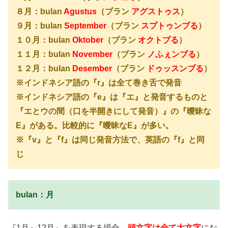
８月：bulan
Agustus
（ブラン
アグストゥス
）
９月：bulan
September
（ブラン
スプトゥンブる
）
１０月：bulan
Oktober
（ブラン
オクトブる
）
１１月：bulan
November
（ブラン
ノふぇンブる
）
１２月：bulan
Desember
（ブラン
ドゥッスンブる
）
※インドネシア語の『r』は全て巻き舌で発音
※インドネシア語の『e』は『エ』と発音するものと
『エとウの間（口を半開きにして発音）』の『曖昧な
E』がある。比較的に『曖昧なE』が多い。
※『v』と『f』は同じ発音方法で、英語の『f』と同
じ
bulan：月
『1月～12月』を表現する場合、
頭文字は全て大文字
にな