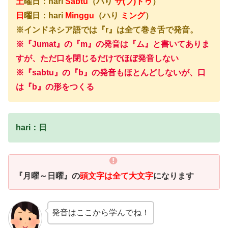
土
曜日：hari
Sabtu
（ハり
サ(ブ)トゥ
）
日
曜日：hari
Minggu
（ハり
ミング
）
※インドネシア語では『r』は全て巻き舌で発音。
※『Jumat』の『m』の発音は『ム』と書いてありま
すが、ただ口を閉じるだけでほぼ発音しない
※『sabtu』の『b』の発音もほとんどしないが、口
は『b』の形をつくる
hari：日
『月曜～日曜』の
頭文字は全て大文字
になります
発音はここから学んでね！