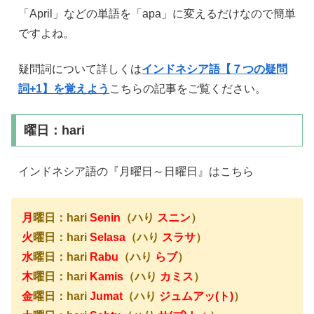
「April」などの単語を「apa」に変えるだけなので簡単
ですよね。
疑問詞について詳しくは
インドネシア語【７つの疑問
詞+1】を覚えよう
こちらの記事をご覧ください。
曜日：hari
インドネシア語の『月曜日～日曜日』はこちら
月
曜日：hari
Senin
（ハり
スニン
）
火
曜日：hari
Selasa
（ハり
スラサ
）
水
曜日：hari
Rabu
（ハり
らブ
）
木
曜日：hari
Kamis
（ハり
カミス
）
金
曜日：hari
Jumat
（ハり
ジュムアッ(ト)
）