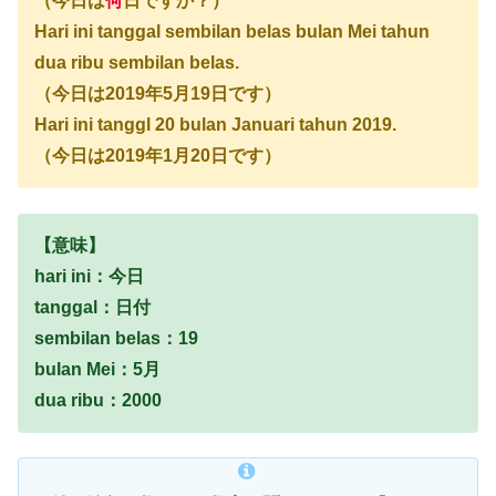
（今日は
何
日ですか？）
Hari ini tanggal sembilan belas bulan Mei tahun
dua ribu sembilan belas.
（今日は2019年5月19日です）
Hari ini tanggl 20 bulan Januari tahun 2019.
（今日は2019年1月20日です）
【意味】
hari
ini：今日
tanggal：日付
sembilan belas：19
bulan Mei：5月
dua ribu：2000