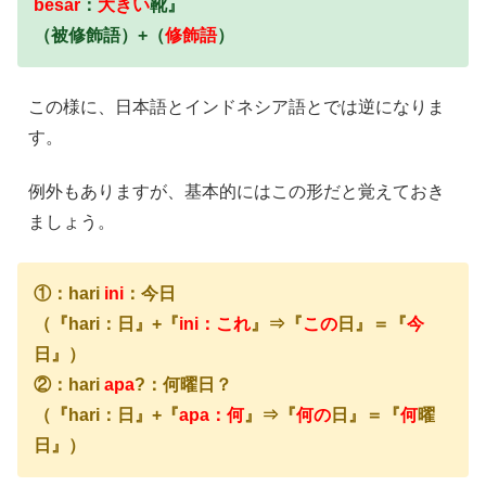
besar
：
大きい
靴』
（被修飾語）+（
修飾語
）
この様に、日本語とインドネシア語とでは逆になりま
す。
例外もありますが、基本的にはこの形だと覚えておき
ましょう。
①：hari
ini
：今日
（『hari：日』+『
ini：これ
』⇒『
この
日』＝『
今
日』）
②：hari
apa
?：何曜日？
（『hari：日』+『
apa：何
』⇒『
何の
日』＝『
何
曜
日』）