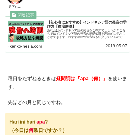
丹下らん
【初心者におすすめ】インドネシア語の発音の学
び方【徹底解説】
あなたはインドネシア語の発音をご存知でしょうか？こち
らではインドネシア語の発音の基礎知識を理論的に学ぶこ
とができます。おすすめの勉強方法も紹介しているので興
味のある方はぜひご覧ください。
2019.05.07
kenko-nesia.com
曜日をたずねるときは
疑問詞は『apa（何）』
を使いま
す。
先ほどの月と同じですね。
Hari ini hari
apa
?
（今日は
何
曜日ですか？）