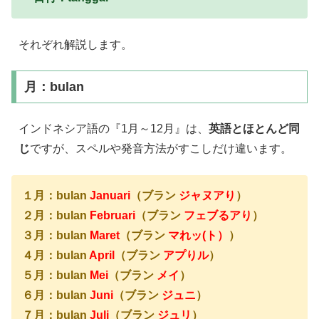
それぞれ解説します。
月：bulan
インドネシア語の『1月～12月』は、
英語とほとんど同
じ
ですが、スペルや発音方法がすこしだけ違います。
１月：bulan
Januari
（ブラン
ジャヌアり
）
２月：bulan
Februari
（ブラン
フェブるアり
）
３月：bulan
Maret
（ブラン
マれッ(ト）
）
４月：bulan
April
（ブラン
アプりル
）
５月：bulan
Mei
（ブラン
メイ
）
６月：bulan
Juni
（ブラン
ジュニ
）
７月：bulan
Juli
（ブラン
ジュリ
）