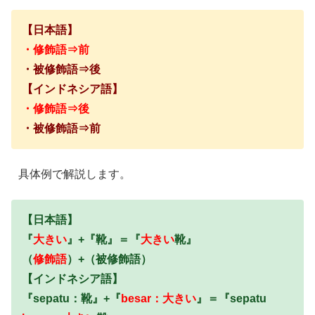
【日本語】
・修飾語⇒前
・被修飾語⇒後
【インドネシア語】
・修飾語⇒後
・被修飾語⇒前
具体例で解説します。
【日本語】
『
大きい
』+『靴』＝『
大きい
靴』
（
修飾語
）+（被修飾語）
【インドネシア語】
『sepatu：靴』+『
besar：大きい
』＝『sepatu