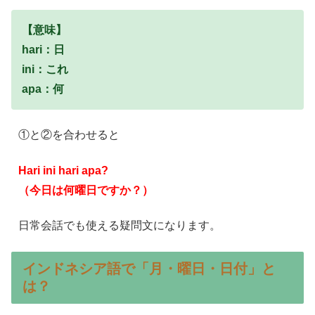
【意味】
hari：日
ini：これ
apa：何
①と②を合わせると
Hari ini hari apa?
（今日は何曜日ですか？）
日常会話でも使える疑問文になります。
インドネシア語で「月・曜日・日付」と
は？